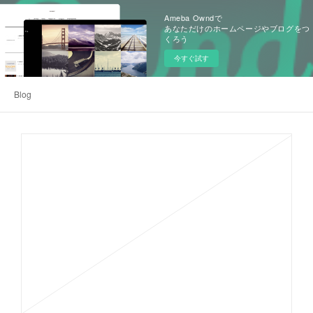
Ameba Owndで
あなただけのホームページやブログをつ
くろう
今すぐ試す
Blog